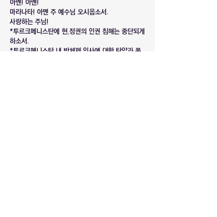
아멘! 아멘!
마라나타! 아멘 주 예수님 오시옵소서.
사랑하는 주님!
*투르크메니스탄에 현,정권의 인권 침해는 중단되게 
하소서.
*투르크메니스탄 내 반체제 인사에 대한 탄압과 폭
력이 사라지게 하소서.
*극도로 정보가 차단된 투르크메니스탄의 실상들을 
국제 사회에 알리며 인권이 유린 당하지않게 하소서.
*복음화율이 낮은 국가 투르크메니스탄에 복음이 선
포되어 예수님의 나라가 온전히 임하게 하옵소서.
반드시 다시 오실 예수님 이름으로 기도드립니다. 아
멘!
Like
소개
로드인의 새로운 게시판입니다.