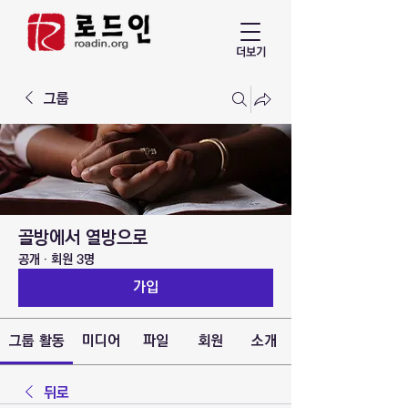
더보기
그룹
골방에서 열방으로
공개
·
회원 3명
가입
그룹 활동
미디어
파일
회원
소개
뒤로