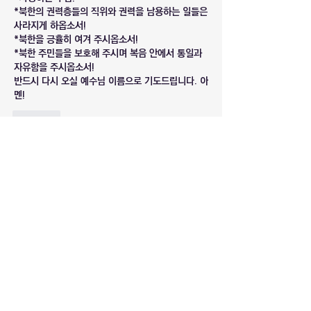
*북한의 권력층들의 직위와 권력을 남용하는 일들은 
사라지게 하옵소서!
*북한을 긍휼히 여겨 주시옵소서!
*북한 주민들을 보호해 주시며 복음 안에서 통일과 
자유함을 주시옵소서!
반드시 다시 오실 예수님 이름으로 기도드립니다. 아
멘!
Like
소개
복음화율이 낮은 국가에 관한 최신 기도 정
보입니다.
명
마라나타
팔로우
마라나타
로드인대표
팔로우
로드인대표
대구 로드인
팔로우