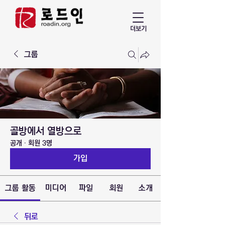
더보기
그룹
골방에서 열방으로
공개
·
회원 3명
가입
그룹 활동
미디어
파일
회원
소개
뒤로