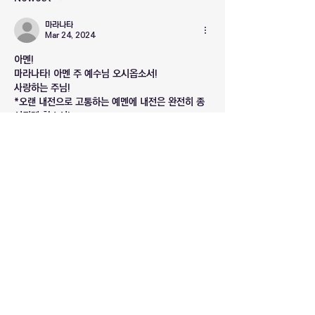
마라나타
Mar 24, 2024
아멘!
마라나타! 아멘 주 예수님 오시옵소서!
사랑하는 주님!
*오랜 내전으로 고통하는 예멘에 내전은 완전히 종
식되게 하소서!
*예멘 정부군과 후티 반군과의 충돌은 다시는 일어
나지 않게 하소서!
*복음화율이 낮은 국가 예멘에 복음이 선포되어 예
수님의 나라가 온전히 임하게 하옵소서!
반드시 다시 오실 예수님 이름으로 기도드립니다. 아
멘!
Like
소개
복음화율이 낮은 국가에 관한 최신 기도 정
보입니다.