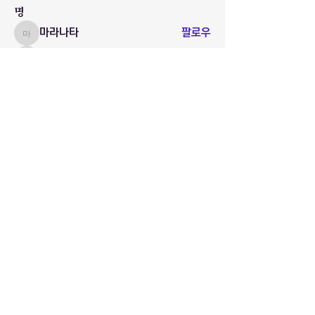
명
마라나타
팔로우
마라나타
로드인대표
팔로우
로드인대표
대구 로드인
팔로우
전체 회원 보기(3명)
www.로드인.com
www.roadin.org
(로드인본부)
☎
010-2555-1991
(카톡 전용, 통화 및 문자 불가)
roadinceo@gmail.com
(11441) 경기도 양주시 평화로1475번길 159 (2층)
국민은행:
9-8810-1991-60