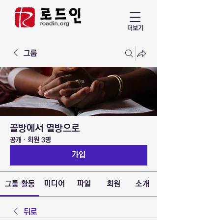
더보기
그룹
골방에서 열방으로
공개
·
회원 3명
가입
그룹 활동
미디어
파일
회원
소개
뒤로