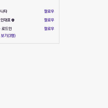
라나타
팔로우
드인대표
팔로우
표
 로드인
팔로우
 보기(3명)