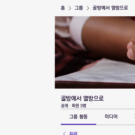
홈
그룹
골방에서 열방으로
골방에서 열방으로
공개
·
회원 3명
그룹 활동
미디어
뒤로