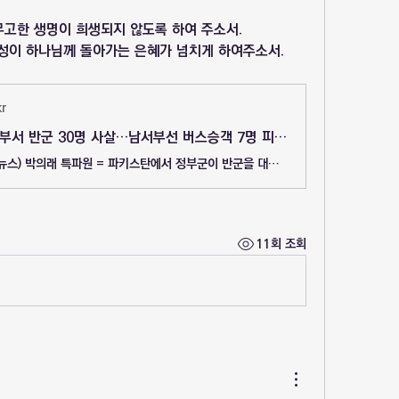
고한 생명이 희생되지 않도록 하여 주소서.
성이 하나님께 돌아가는 은혜가 넘치게 하여주소서.
r
파키스탄군 북부서 반군 30명 사살…남서부선 버스승객 7명 피살 | 연합뉴스
(자카르타=연합뉴스) 박의래 특파원 = 파키스탄에서 정부군이 반군을 대거 사살하고, 무장단체는 민간이 탄 버스를 세우고 승객들을 살해하는 등 혼...
11회 조회