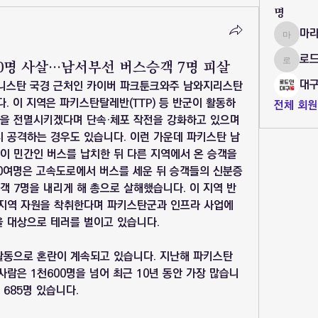
명
마
마라나타
로
0명 사살…남서부선 버스승객 7명 피살
로드인대
대구
가니스탄 국경 근처인 카이버 파크툰크와주 남와지리스탄
. 이 지역은 파키스탄탈레반(TTP) 등 반군이 활동하
전체 회원
들을 전멸시키겠다며 단속·체포 작전을 강화하고 있으며 
 공격하는 경우도 있습니다. 이런 가운데 파키스탄 남
 민간인 버스를 납치한 뒤 다른 지역에서 온 승객을 
40여명은 고속도로에서 버스를 세운 뒤 승객들의 신분증
객 7명을 내리게 해 총으로 살해했습니다. 이 지역 반
지역 자원을 착취한다며 파키스탄군과 인프라 사업에 
 대상으로 테러를 벌이고 있습니다.
동으로 혼란이 계속되고 있습니다. 지난해 파키스탄 
람은 1천600명을 넘어 최근 10년 동안 가장 많습니
 685명 있습니다.