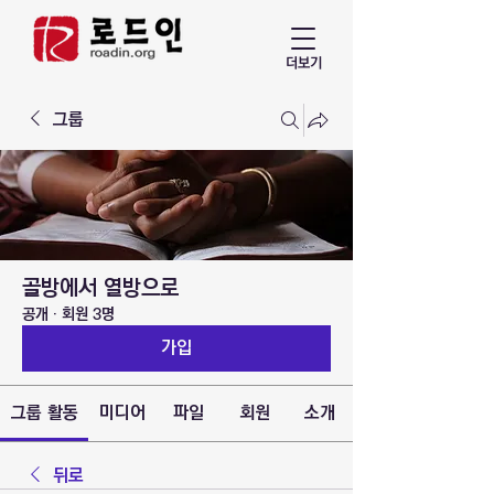
더보기
그룹
골방에서 열방으로
공개
·
회원 3명
가입
그룹 활동
미디어
파일
회원
소개
뒤로