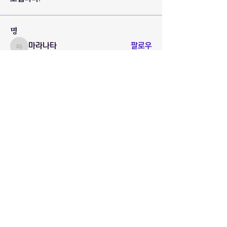
명
마라나타
팔로우
마라나타
로드인대표
팔로우
로드인대표
대구 로드인
팔로우
전체 회원 보기(3명)
www.로드인.com
www.roadin.org
(로드인본부)
☎
010-2555-1991
(카톡 전용, 통화 및 문자 불가)
roadinceo@gmail.com