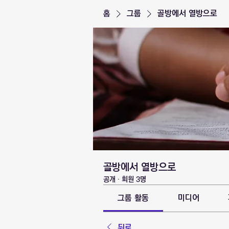
홈
그룹
골방에서 열방으로
골방에서 열방으로
공개
·
회원 3명
그룹 활동
미디어
뒤로