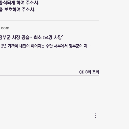
 종식되게 하여 주소서.
을 보호하여 주소서.
r.com
정부군 시장 공습…최소 54명 사망"
유현민 특파원 = 2년 가까이 내전이 이어지는 수단 서부에서 정부군이 지역 시장을 공습해 최소 54명이 숨졌다고 AP통신이 25일(현지시간) 보도했다. 현지 구호단체 '일반조정'의 아담 레잘 대변인에 따르면 전날 북
8회 조회