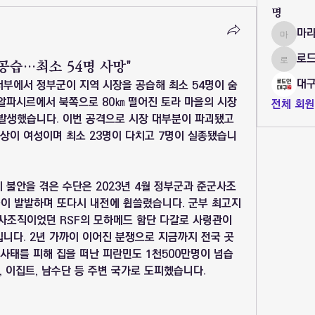
명
마
마라나타
로
공습…최소 54명 사망"
로드인대
대구
서부에서 정부군이 지역 시장을 공습해 최소 54명이 숨
알파시르에서 북쪽으로 80㎞ 떨어진 토라 마을의 시장
전체 회원
발생했습니다. 이번 공격으로 시장 대부분이 파괴됐고 
이상이 여성이며 최소 23명이 다치고 7명이 실종됐습니
치 불안을 겪은 수단은 2023년 4월 정부군과 준군사조
충돌이 발발하며 또다시 내전에 휩쓸렸습니다. 군부 최고지
사조직이었던 RSF의 모하메드 함단 다갈로 사령관이 
니다. 2년 가까이 이어진 분쟁으로 지금까지 전국 곳
 사태를 피해 집을 떠난 피란민도 1천500만명이 넘습
드, 이집트, 남수단 등 주변 국가로 도피헸습니다.