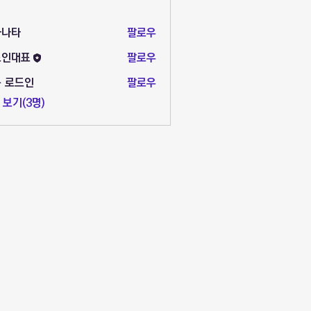
라나타
팔로우
드인대표
팔로우
표
 로드인
팔로우
 보기(3명)