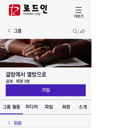
더보기
그룹
골방에서 열방으로
공개
·
회원 3명
가입
그룹 활동
미디어
파일
회원
소개
뒤로