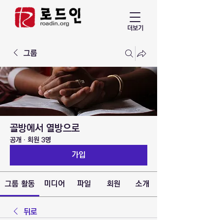
더보기
그룹
골방에서 열방으로
공개
·
회원 3명
가입
그룹 활동
미디어
파일
회원
소개
뒤로