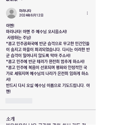
마라나타
2024年6月12日
아멘!
마라나타! 아멘 주 예수님 오시옵소서!
 사랑하는 주님!
*콩고 민주공화국에 반군 습격으로 무고한 민간인들
이 숨지고 마을이 파괴되었습니다. 다시는 이러한 반
군 습격이 일어나지 않도록 막아 주소서!
*콩고 민주에 반군 테러가 완전히 멈추게 하소서!
*콩고 민주에 복음이 선포되며 평화와 안정적인 국
가로 세워지며 예수님의 나라가 온전히 임하게 하소
서!
반드시 다시 오실 예수님 이름으로 기도드립니다. 아
멘!
いいね！
소개
복음화율이 낮은 국가에 관한 최신 기도 정
보입니다.