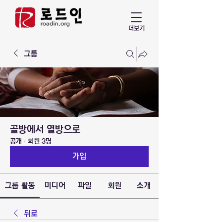
더보기
그룹
골방에서 열방으로
공개
·
회원 3명
가입
그룹 활동
미디어
파일
회원
소개
뒤로