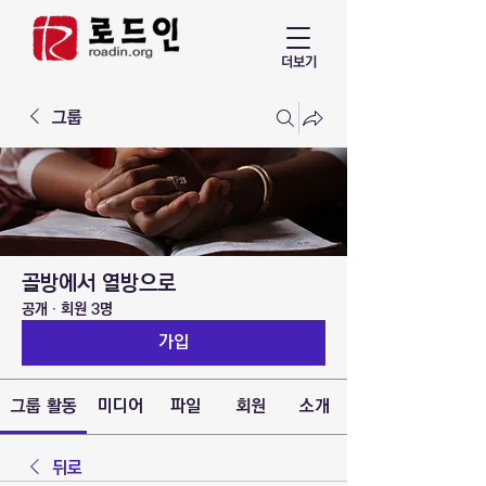
더보기
그룹
골방에서 열방으로
공개
·
회원 3명
가입
그룹 활동
미디어
파일
회원
소개
뒤로