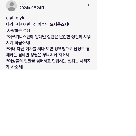
마라나타
2024年9月24日
아멘! 아멘!
마라나타! 아멘  주 예수님 오시옵소서!
 사랑하는 주님!
*아프가니스탄에 탈레반 정권은 온건한 정권이 세워
지게 하옵소서!
*아내 아닌 여자를 쳐다 보면 징역형으로 남성도 통
제하는 탈레반 정권은 무너지게 하소서!
*여성들의 인권을 침해하고 탄압하는 행위는 사라지
게 하소서!
*아프가니스탄에 탈레반 정권의 인권 탄압과 강한 
통제는 멈추게 하옵소서!
*아프가니스탄에 이슬람의 견고한 진들은 완전히 무
너지게 하옵소서! 
*복음화율이 가장 낮은 국가 아프가니스탄에 복음이 
선포되어 예수님의 나라가 온전히 임하게 하옵소서!
반드시 다시 오실 예수님 이름으로 기도드립니다. 아
멘!
いいね！