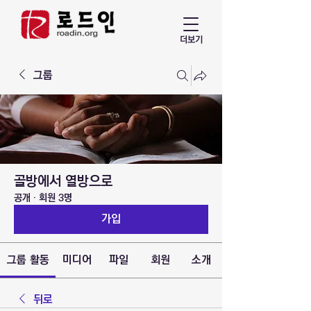
더보기
그룹
골방에서 열방으로
공개
·
회원 3명
가입
그룹 활동
미디어
파일
회원
소개
뒤로