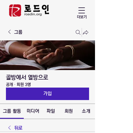
더보기
그룹
골방에서 열방으로
공개
·
회원 3명
가입
그룹 활동
미디어
파일
회원
소개
뒤로