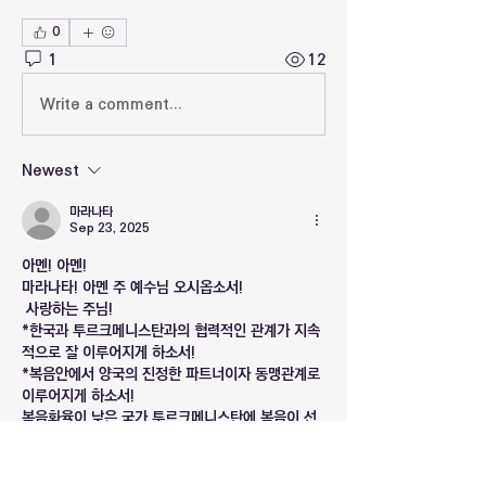
0
1
12
Write a comment...
Newest
마라나타
Sep 23, 2025
아멘! 아멘!
마라나타! 아멘 주 예수님 오시옵소서!
 사랑하는 주님!
*한국과 투르크메니스탄과의 협력적인 관계가 지속
적으로 잘 이루어지게 하소서!
*복음안에서 양국의 진정한 파트너이자 동맹관계로 
이루어지게 하소서!
복음화율이 낮은 국가 투르크메니스탄에 복음이 선
포되어 예수님의 나라가 온전히 임하게 하옵소서!
반드시 다시 오실 예수님 이름으로 기도드립니다. 아
멘!