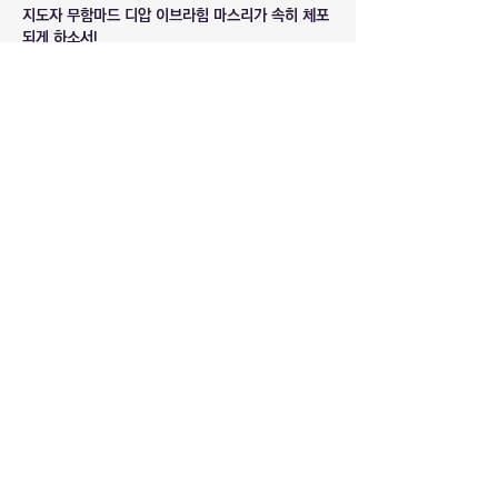
지도자 무함마드 디압 이브라힘 마스리가 속히 체포
되게 하소서!
*전쟁과 테러를 일으키며 평화를 깨뜨리는 팔레스타
인 무장정파들은 궤멸되게 하소서!
반드시 다시 오실 예수님 이름으로 기도드립니다. 아
멘!
좋아요
소개
복음화율이 낮은 국가에 관한 최신 기도 정
보입니다.
명
마라나타
팔로우
마라나타
로드인대표
팔로우
로드인대표
대구 로드인
팔로우