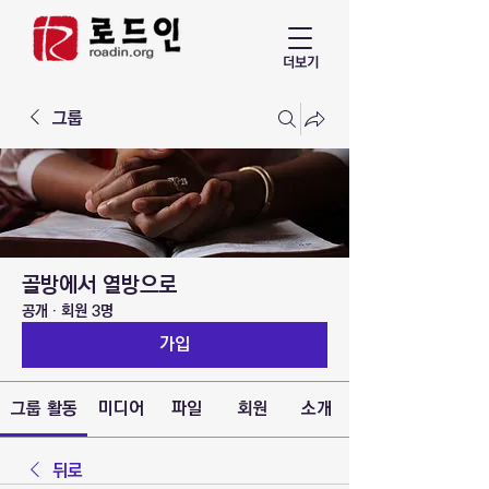
더보기
그룹
골방에서 열방으로
공개
·
회원 3명
가입
그룹 활동
미디어
파일
회원
소개
뒤로