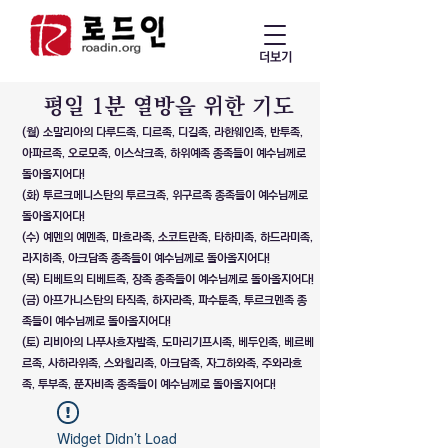
더보기
​평일 1분 열방을 위한 기도
(월) 소말리아의 다루드족, 디르족, 디길족, 라한웨인족, 반투족,
아파르족, 오로모족, 이스삭크족, 하위예족 종족들이 예수님께로
돌아올지어다!
(화) 투르크메니스탄의 투르크족, 위구르족 종족들이 예수님께로
돌아올지어다!
(수) 예멘의 예멘족, 마흐라족, 소코트란족, 타하미족, 하드라미족,
라지히족, 아크담족 종족들이 예수님께로 돌아올지어다!
(목) 티베트의 티베트족, 장족 종족들이 예수님께로 돌아올지어다!
(금) 아프가니스탄의 타직족, 하자라족, 파수툰족, 투르크멘족 종
족들이 예수님께로 돌아올지어다!
(토) 리비아의 나푸사흐자발족, 도마리기프시족, 베두인족, 베르베
르족, 사하라위족, 스와힐리족, 아크담족, 자그하와족, 주와라흐
족, 투부족, 푼자비족 종족들이 예수님께로 돌아올지어다!
Widget Didn’t Load