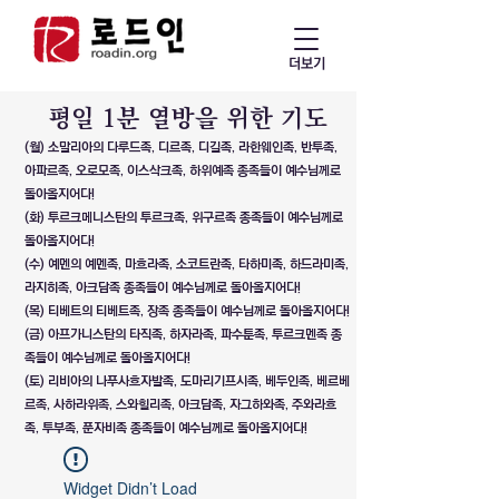
더보기
​평일 1분 열방을 위한 기도
(월) 소말리아의 다루드족, 디르족, 디길족, 라한웨인족, 반투족,
아파르족, 오로모족, 이스삭크족, 하위예족 종족들이 예수님께로
돌아올지어다!
(화) 투르크메니스탄의 투르크족, 위구르족 종족들이 예수님께로
돌아올지어다!
(수) 예멘의 예멘족, 마흐라족, 소코트란족, 타하미족, 하드라미족,
라지히족, 아크담족 종족들이 예수님께로 돌아올지어다!
(목) 티베트의 티베트족, 장족 종족들이 예수님께로 돌아올지어다!
(금) 아프가니스탄의 타직족, 하자라족, 파수툰족, 투르크멘족 종
족들이 예수님께로 돌아올지어다!
(토) 리비아의 나푸사흐자발족, 도마리기프시족, 베두인족, 베르베
르족, 사하라위족, 스와힐리족, 아크담족, 자그하와족, 주와라흐
족, 투부족, 푼자비족 종족들이 예수님께로 돌아올지어다!
Widget Didn’t Load