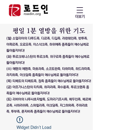
더보기
​평일 1분 열방을 위한 기도
(월) 소말리아의 다루드족, 디르족, 디길족, 라한웨인족, 반투족,
아파르족, 오로모족, 이스삭크족, 하위예족 종족들이 예수님께로
돌아올지어다!
(화) 투르크메니스탄의 투르크족, 위구르족 종족들이 예수님께로
돌아올지어다!
(수) 예멘의 예멘족, 마흐라족, 소코트란족, 타하미족, 하드라미족,
라지히족, 아크담족 종족들이 예수님께로 돌아올지어다!
(목) 티베트의 티베트족, 장족 종족들이 예수님께로 돌아올지어다!
(금) 아프가니스탄의 타직족, 하자라족, 파수툰족, 투르크멘족 종
족들이 예수님께로 돌아올지어다!
(토) 리비아의 나푸사흐자발족, 도마리기프시족, 베두인족, 베르베
르족, 사하라위족, 스와힐리족, 아크담족, 자그하와족, 주와라흐
족, 투부족, 푼자비족 종족들이 예수님께로 돌아올지어다!
Widget Didn’t Load