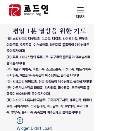
더보기
​평일 1분 열방을 위한 기도
(월) 소말리아의 다루드족, 디르족, 디길족, 라한웨인족, 반투족,
아파르족, 오로모족, 이스삭크족, 하위예족 종족들이 예수님께로
돌아올지어다!
(화) 투르크메니스탄의 투르크족, 위구르족 종족들이 예수님께로
돌아올지어다!
(수) 예멘의 예멘족, 마흐라족, 소코트란족, 타하미족, 하드라미족,
라지히족, 아크담족 종족들이 예수님께로 돌아올지어다!
(목) 티베트의 티베트족, 장족 종족들이 예수님께로 돌아올지어다!
(금) 아프가니스탄의 타직족, 하자라족, 파수툰족, 투르크멘족 종
족들이 예수님께로 돌아올지어다!
(토) 리비아의 나푸사흐자발족, 도마리기프시족, 베두인족, 베르베
르족, 사하라위족, 스와힐리족, 아크담족, 자그하와족, 주와라흐
족, 투부족, 푼자비족 종족들이 예수님께로 돌아올지어다!
Widget Didn’t Load