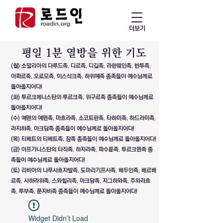
더보기
​평일 1분 열방을 위한 기도
(월) 소말리아의 다루드족, 디르족, 디길족, 라한웨인족, 반투족,
아파르족, 오로모족, 이스삭크족, 하위예족 종족들이 예수님께로
돌아올지어다!
(화) 투르크메니스탄의 투르크족, 위구르족 종족들이 예수님께로
돌아올지어다!
(수) 예멘의 예멘족, 마흐라족, 소코트란족, 타하미족, 하드라미족,
라지히족, 아크담족 종족들이 예수님께로 돌아올지어다!
(목) 티베트의 티베트족, 장족 종족들이 예수님께로 돌아올지어다!
(금) 아프가니스탄의 타직족, 하자라족, 파수툰족, 투르크멘족 종
족들이 예수님께로 돌아올지어다!
(토) 리비아의 나푸사흐자발족, 도마리기프시족, 베두인족, 베르베
르족, 사하라위족, 스와힐리족, 아크담족, 자그하와족, 주와라흐
족, 투부족, 푼자비족 종족들이 예수님께로 돌아올지어다!
Widget Didn’t Load