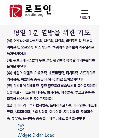
더보기
​평일 1분 열방을 위한 기도
(월) 소말리아의 다루드족, 디르족, 디길족, 라한웨인족, 반투족,
아파르족, 오로모족, 이스삭크족, 하위예족 종족들이 예수님께로
돌아올지어다!
(화) 투르크메니스탄의 투르크족, 위구르족 종족들이 예수님께로
돌아올지어다!
(수) 예멘의 예멘족, 마흐라족, 소코트란족, 타하미족, 하드라미족,
라지히족, 아크담족 종족들이 예수님께로 돌아올지어다!
(목) 티베트의 티베트족, 장족 종족들이 예수님께로 돌아올지어다!
(금) 아프가니스탄의 타직족, 하자라족, 파수툰족, 투르크멘족 종
족들이 예수님께로 돌아올지어다!
(토) 리비아의 나푸사흐자발족, 도마리기프시족, 베두인족, 베르베
르족, 사하라위족, 스와힐리족, 아크담족, 자그하와족, 주와라흐
족, 투부족, 푼자비족 종족들이 예수님께로 돌아올지어다!
Widget Didn’t Load