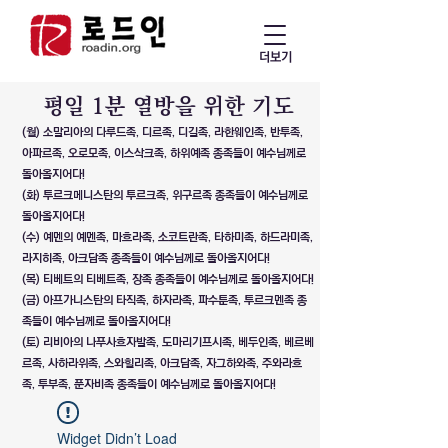
더보기
​평일 1분 열방을 위한 기도
(월) 소말리아의 다루드족, 디르족, 디길족, 라한웨인족, 반투족,
아파르족, 오로모족, 이스삭크족, 하위예족 종족들이 예수님께로
돌아올지어다!
(화) 투르크메니스탄의 투르크족, 위구르족 종족들이 예수님께로
돌아올지어다!
(수) 예멘의 예멘족, 마흐라족, 소코트란족, 타하미족, 하드라미족,
라지히족, 아크담족 종족들이 예수님께로 돌아올지어다!
(목) 티베트의 티베트족, 장족 종족들이 예수님께로 돌아올지어다!
(금) 아프가니스탄의 타직족, 하자라족, 파수툰족, 투르크멘족 종
족들이 예수님께로 돌아올지어다!
(토) 리비아의 나푸사흐자발족, 도마리기프시족, 베두인족, 베르베
르족, 사하라위족, 스와힐리족, 아크담족, 자그하와족, 주와라흐
족, 투부족, 푼자비족 종족들이 예수님께로 돌아올지어다!
Widget Didn’t Load