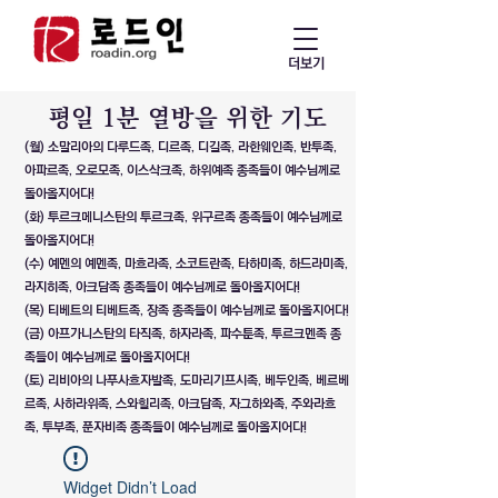
더보기
​평일 1분 열방을 위한 기도
(월) 소말리아의 다루드족, 디르족, 디길족, 라한웨인족, 반투족,
아파르족, 오로모족, 이스삭크족, 하위예족 종족들이 예수님께로
돌아올지어다!
(화) 투르크메니스탄의 투르크족, 위구르족 종족들이 예수님께로
돌아올지어다!
(수) 예멘의 예멘족, 마흐라족, 소코트란족, 타하미족, 하드라미족,
라지히족, 아크담족 종족들이 예수님께로 돌아올지어다!
(목) 티베트의 티베트족, 장족 종족들이 예수님께로 돌아올지어다!
(금) 아프가니스탄의 타직족, 하자라족, 파수툰족, 투르크멘족 종
족들이 예수님께로 돌아올지어다!
(토) 리비아의 나푸사흐자발족, 도마리기프시족, 베두인족, 베르베
르족, 사하라위족, 스와힐리족, 아크담족, 자그하와족, 주와라흐
족, 투부족, 푼자비족 종족들이 예수님께로 돌아올지어다!
Widget Didn’t Load