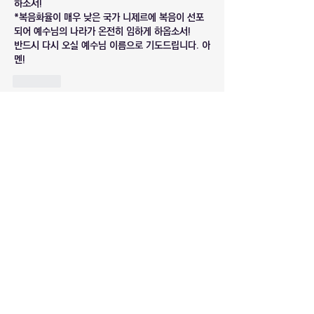
하소서!
*복음화율이 매우 낮은 국가 니제르에 복음이 선포
되어 예수님의 나라가 온전히 임하게 하옵소서!
반드시 다시 오실 예수님 이름으로 기도드립니다. 아
멘!
Like
소개
복음화율이 낮은 국가에 관한 최신 기도 정
보입니다.
명
마라나타
팔로우
마라나타
로드인대표
팔로우
로드인대표
대구 로드인
팔로우
전체 회원 보기(3명)