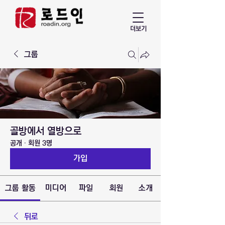
더보기
그룹
골방에서 열방으로
공개
·
회원 3명
가입
그룹 활동
미디어
파일
회원
소개
뒤로